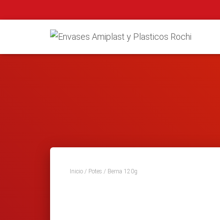
Inicio
/
Potes
/ Berna 120g