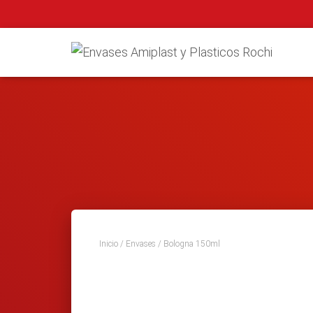
Inicio
/
Envases
/ Bologna 150ml