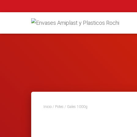
Inicio
/
Potes
/ Gales 1000g